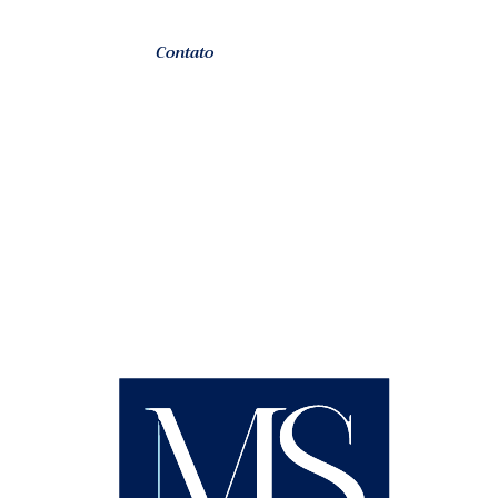
Consumidor
Contato
O Direito do Consumidor é uma área essencial do
direito que visa proteger os consumidores contra
práticas abusivas por parte de fornecedores de
produtos e serviços. Nosso escritório de advocacia
está comprometido em defender os direitos dos
consumidores, oferecendo uma ampla gama de
serviços para resolver questões e disputas nessa área.
Abaixo, detalhamos alguns dos principais serviços que
oferecemos.